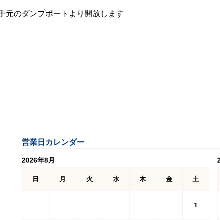
手元のダンプポートより開放します
営業日カレンダー
2026年8月
日
月
火
水
木
金
土
1