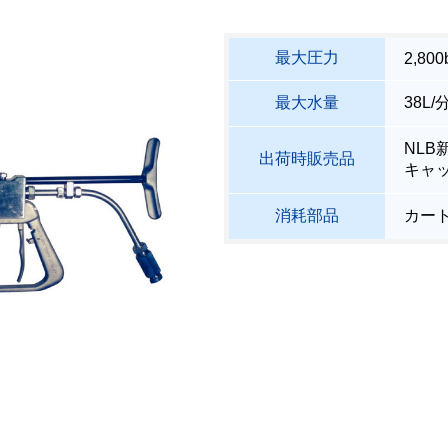
最大圧力
2,800
最大水量
38L/
NL
出荷時販売品
キャ
消耗部品
カー