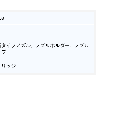
bar
分
B新タイプノズル、ノズルホルダー、ノズル
ップ
トリッジ