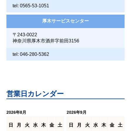
tel: 0565-53-1051
厚木サービスセンター
〒243-0022
神奈川県厚木市酒井字前田3156
tel: 046-280-5362
営業日カレンダー
2026年8月
2026年9月
日
月
火
水
木
金
土
日
月
火
水
木
金
土